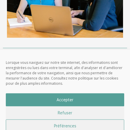
Légataire universel – Choisir un
Lorsque vous naviguez sur notre site internet, des informations sont
notaire pour vous accompagner​
enregistrées ou lues dans votre terminal, afin d'analyser et d'améliorer
la performance de votre navigation, ainsi que nous permettre de
mesurer l'audience du site. Consultez notre politique sur les cookies
pour de plus amples informations.
L’étude de
notaires de Paris 17
GUILBAUD MALAMUD
MERCIER MOUSSAY COLOMBIER est à vos côtés pour vous
Accepter
accompagner.
Refuser
Le choix de votre notaire est donc important sur plus d’un
critère :
Préférences