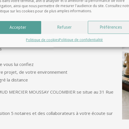
s dans votre terminal, afin d'analyser et d'améliorer la performance de votre
igation, ainsi que nous permettre de mesurer l'audience du site. Consultez not
itique sur les cookies pour de plus amples informations.
AMUD MERCIER MOUSSAY COLOMBIER est à vos côtés
Accepter
Refuser
Préférences
lus d’un critère :
Politique de cookies
Politique de confidentialité
s
e vous lui confiez
tre projet, de votre environnement
gré la distance
D MERCIER MOUSSAY COLOMBIER se situe au 31 Rue
ition 5 notaires et des collaborateurs à votre écoute sur