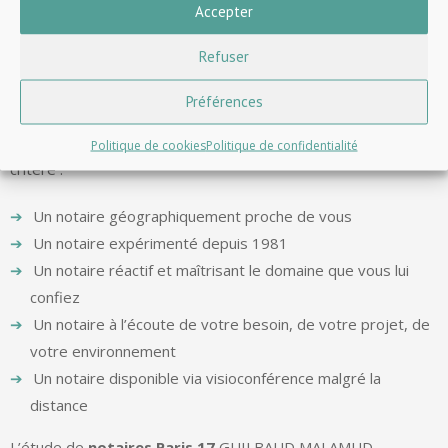
Accepter
L’étude de
notaires de Paris 17
GUILBAUD MALAMUD
Refuser
MERCIER MOUSSAY COLOMBIER est à vos côtés pour vous
accompagner.
Préférences
Le choix de votre notaire est donc important sur plus d’un
Politique de cookies
Politique de confidentialité
critère :
Un notaire géographiquement proche de vous
Un notaire expérimenté depuis 1981
Un notaire réactif et maîtrisant le domaine que vous lui
confiez
Un notaire à l’écoute de votre besoin, de votre projet, de
votre environnement
Un notaire disponible via visioconférence malgré la
distance
L’étude de
notaires Paris 17
GUILBAUD MALAMUD