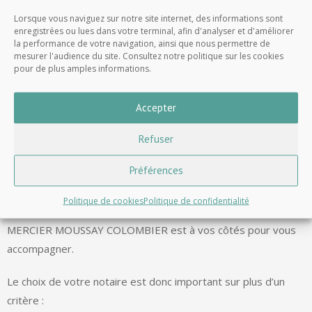
Lorsque vous naviguez sur notre site internet, des informations sont
enregistrées ou lues dans votre terminal, afin d'analyser et d'améliorer
la performance de votre navigation, ainsi que nous permettre de
mesurer l'audience du site. Consultez notre politique sur les cookies
pour de plus amples informations.
Accepter
Refuser
Droits Frais d’Héritage – Choisir un
notaire pour vous accompagner​
Préférences
Politique de cookies
Politique de confidentialité
L’étude de
notaires de Paris 17
GUILBAUD MALAMUD
MERCIER MOUSSAY COLOMBIER est à vos côtés pour vous
accompagner.
Le choix de votre notaire est donc important sur plus d’un
critère :