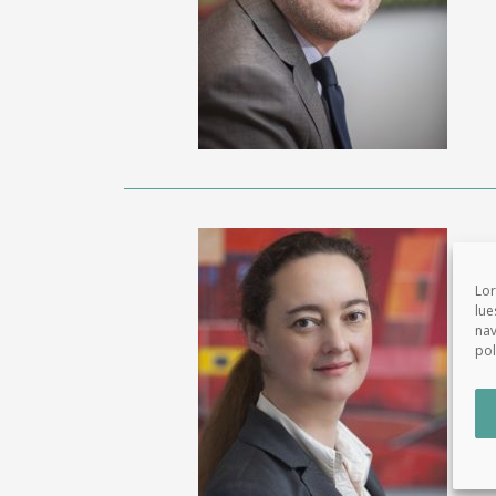
Lor
lue
nav
pol