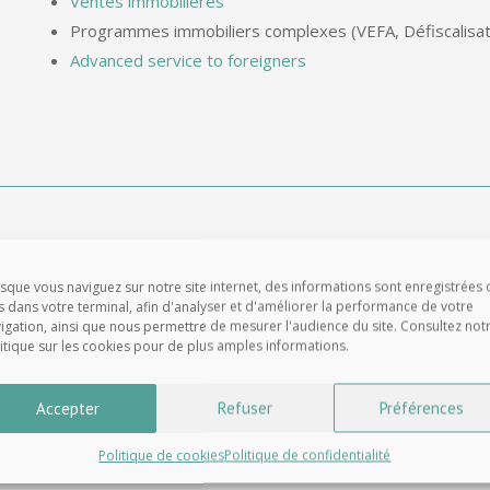
Ventes immobilières
Programmes immobiliers complexes (VEFA, Défiscalisat
Advanced service to foreigners
Irène MERCIER – Notaire associé
sque vous naviguez sur notre site internet, des informations sont enregistrées 
s dans votre terminal, afin d'analyser et d'améliorer la performance de votre
igation, ainsi que nous permettre de mesurer l'audience du site. Consultez not
itique sur les cookies pour de plus amples informations.
Spécialités :
Ventes immobilières
Accepter
Refuser
Préférences
Droit de la famille
(
donation
,
succession
)
Politique de cookies
Politique de confidentialité
Copropriété