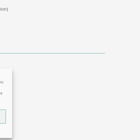
ion)
ou
re