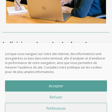
Indivision – Les atouts de note
étude de notaire
Lorsque vous naviguez sur notre site internet, des informations sont
enregistrées ou lues dans votre terminal, afin d'analyser et d'améliorer
la performance de votre navigation, ainsi que nous permettre de
L’étude de
notaires de Paris 17
GUILBAUD MALAMUD
mesurer l'audience du site. Consultez notre politique sur les cookies
MERCIER MOUSSAY COLOMBIER est à vos côtés pour vous
pour de plus amples informations.
accompagner.
Accepter
Le choix de votre notaire est donc important sur plus d’un
critère :
Refuser
Un notaire géographiquement proche de vous
Préférences